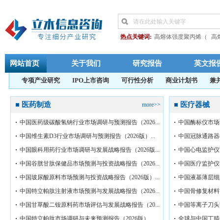
热点关键词:
高熔体强度聚丙烯（
高
4-氧代异佛尔酮
增强热塑性塑料复合
透析用碳酸氢钠
包覆沥青
长玻纤
网站首页
关于我们
研究报告
英文报
中国丁二酸酐行业市场调研
半导体
专项产业研究
IPO上市咨询
可行性分析
商业计划书
兼
阻燃抗熔滴聚酯
硅产业
三元共聚聚
十二烷基二甲基苄基氯化铵
杀菌剂12
医药制造
医疗器械
more>>
中国安检用X射线管
全氟醚橡胶行业
中国医药级碳酸氢钠行业市场调研与预测报告（2026...
中国酶标仪市场预
甘草酸二铵原料药
唑醇
英晶体
辛
乙酰苯胺
电子级TEOS
电子级正硅
中国维生素D3行业市场调研与预测报告（2026版）...
中国冠脉通路器械
4-甲基-1-戊
4-甲基
中国椰壳活性炭
中国眼科用药行业市场调研与发展战略报告（2026版...
中国心电监护仪市
中国谷胱甘肽保健品市场预测与投资战略报告（2026...
中国医疗监护仪行
中国玻尿酸原料市场预测与投资战略报告（2026版）...
中国液基薄层细
（202...
中国特立帕肽注射液市场预测与发展战略报告（2026...
中国骨修复材料市
中国甘草酸二铵原料药市场评估与发展战略报告（20...
中国等离子刀头市
中国特立帕肽市场调研与未来预测报告（2026版）...
全球与中国丁腈手