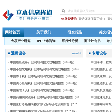
热点关键词:
高熔体强度聚丙烯（
高
4-氧代异佛尔酮
增强热塑性塑料复合
透析用碳酸氢钠
包覆沥青
长玻纤
网站首页
关于我们
研究报告
英文报
中国丁二酸酐行业市场调研
半导体
专项产业研究
IPO上市咨询
可行性分析
商业计划书
兼
阻燃抗熔滴聚酯
硅产业
三元共聚聚
十二烷基二甲基苄基氯化铵
杀菌剂12
通用设备
专用设备
more>>
中国安检用X射线管
全氟醚橡胶行业
中国锻压设备产业调研与投资战略报告（2026版）...
中国海洋工程装备
甘草酸二铵原料药
唑醇
英晶体
辛
乙酰苯胺
电子级TEOS
电子级正硅
中国小型发电机行业市场调研与发展战略报告（2026...
中国刻蚀机行业市
4-甲基-1-戊
4-甲基
中国椰壳活性炭
中国冻干机行业市场调研与发展战略报告（2026版）...
中国线束加工设备
中国离心压缩机行业调研与投资预测报告（2026版）...
中国色选机行业市
中国凿岩工具行业调研与发展战略报告（2026版）...
中国风机变频器行
中国商用厨房设备行业市场调研与投资预测报告（20...
中国减速电机行业
中国医疗诊断用X射线管行业调研与预测报告（2026...
中国井用潜水泵行
中国安检用X射线管行业调研与预测报告（2026版）...
中国消防机器人行