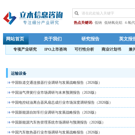
热点关键词:
低钠
低钠氧化铝
4-氧
高熔体
咪唑啉
透气
透析用碳酸氢
电子化学品包装
中国丁二酸酐行业
网站首页
关于我们
研究报告
英文报
中国茂金属催化剂生产技术
阻燃抗
专项产业研究
IPO上市咨询
可行性分析
商业计划书
兼
邻甲基对苯二酚
氟化铋
十二烷基二
中国寡核苷酸
中国安检用X射线管
硅微粉行业
甘草酸二铵原料药
唑醇
运输设备
PMHP
氯丙酮
乙酰苯胺
电子级TE
中国轨道交通连接器行业调研与发展战略报告（2026版）
生物化工
4-甲基-1-戊
4-甲基
中国
中国油气弹簧行业市场调研与未来预测报告（2026版）
中国电控硅油离合器风扇总成行业市场深度调研报告（2026版）
中国新能源自卸车行业调研与发展战略报告（2026版）
中国新能源汽车热管理系统市场调研与预测报告（2026版）
中国汽车散热器行业市场调研与发展战略报告（2026版）